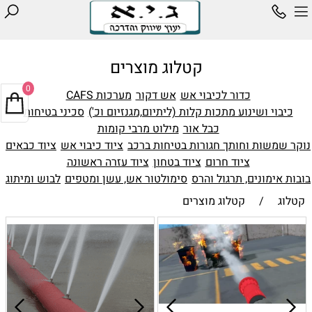
קטלוג מוצרים
0
כדור לכיבוי אש
אש דקור
מערכות CAFS
כיבוי ושינוע מתכות קלות (ליתיום,מגנזיום וכ')
סכיני בטיחות
כבל אור
מילוט מרבי קומות
נוקר שמשות וחותך חגורות בטיחות ברכב
ציוד כיבוי אש
ציוד כבאים
ציוד חרום
ציוד בטחון
ציוד עזרה ראשונה
בובות אימונים, תרגול והרס
סימולטור אש, עשן ומטפים
לבוש ומיתוג
קטלוג
/
קטלוג מוצרים