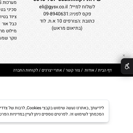
מערכות CAFS
לשלוח למייל:
eli@gysv.co.il
סכיני בטי
פקס לפניה:09-8940631
ציוד בטיח
כתובת :הצורפים 10 א.ת. לוד
כבל אור
(בתיאום מראש)
מילוט מרב
נוקר שמשו
✕
דף הבית
/
אודות
/
צור קשר
/
אתרי יצרנים
/
לקוחות החברה
לידיעתך, באתרנו נעש
הסכמתך לשימוש זה. לפרטים נוספים ניתן לעיין במדיניות הפרט