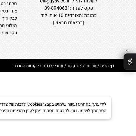
לשלוח למייל:
eli@gysv.co.il
סכיני בטי
פקס לפניה:09-8940631
ציוד בטיח
כתובת :הצורפים 10 א.ת. לוד
כבל אור
(בתיאום מראש)
מילוט מרב
נוקר שמשו
✕
דף הבית
/
אודות
/
צור קשר
/
אתרי יצרנים
/
לקוחות החברה
לידיעתך, באתרנו נעש
הסכמתך לשימוש זה. לפרטים נוספים ניתן לעיין במדיניות הפרט