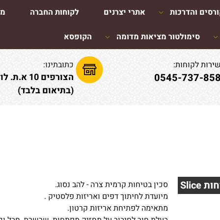
רסים והדרכות
אתרי יצרנים
לקוחות החברה
מא
סימולטור מציאות מדומה
הקופסא
ירות לקוחות:
כתובתינו:
0545-737-85
הצורפים 10 א.ת. לוד
(בתיאום בלבד)
Slice
סכין בטיחות קרמית צרה - להב נסוג.
מיועדת לחיתוך דפים ואריזות פלסטיק .
מתאימה לפתיחת אריזות קרטון.