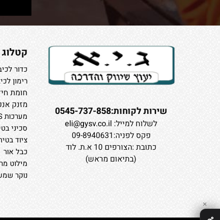
קטלוג
כדור לכיב
רימון לכי
חומת חיץ
מזנק אנפ
שירות לקוחות:0545-737-858
מערכות CAFS
לשלוח למייל:
eli@gysv.co.il
סכיני בטי
פקס לפניה:09-8940631
ציוד בטיח
כתובת :הצורפים 10 א.ת. לוד
כבל אור
(בתיאום מראש)
מילוט מרב
נוקר שמשו
✕