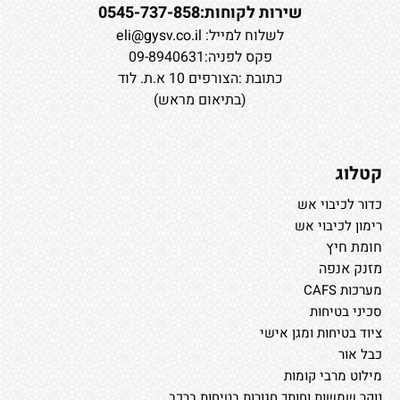
שירות לקוחות:0545-737-858
לשלוח למייל:
eli@gysv.co.il
פקס לפניה:09-8940631
כתובת :הצורפים 10 א.ת. לוד
(בתיאום מראש)
קטלוג
כדור לכיבוי אש
רימון לכיבוי אש
חומת חיץ
מזנק אנפה
מערכות CAFS
סכיני בטיחות
ציוד בטיחות ומגן אישי
כבל אור
מילוט מרבי קומות
נוקר שמשות וחותך חגורות בטיחות ברכב