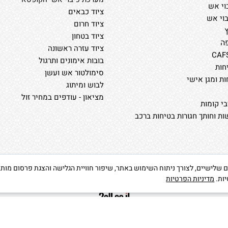
וי אש
ציוד כבאים
בוי אש
ציוד חרום
ציוד בטחון
ה
ציוד עזרה ראשונה
בובות אימונים ותרגול
חות
סימולטור אש ועשן
ות ומגן אישי
לבוש ומיתוג
מציאון - עודפים במחיר זול
י קומות
ת וחותך חגורות בטיחות ברכב
ה שימוש בקבצי Cookies, לרבות של צדדים שלישיים, לצורך ניתוח השימוש באתר, שיפור חוויית הגלישה וה
יות.
מדיניות הפרטיות
בניית אתרים