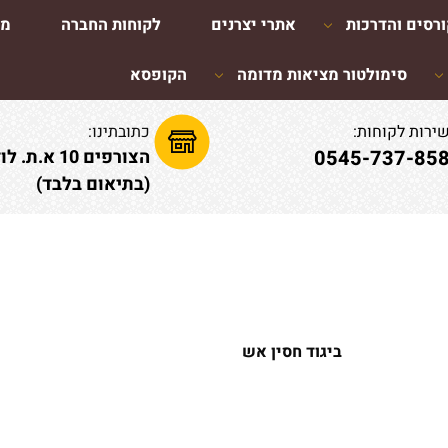
רסים והדרכות
אתרי יצרנים
לקוחות החברה
מא
סימולטור מציאות מדומה
הקופסא
ירות לקוחות:
כתובתינו:
0545-737-85
הצורפים 10 א.ת. לוד
(בתיאום בלבד)
ביגוד חסין אש