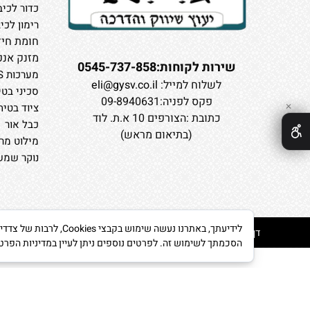
כדור לכיב
רימון לכי
חומת חיץ
מזנק אנפ
שירות לקוחות:0545-737-858
מערכות CAFS
לשלוח למייל:
eli@gysv.co.il
סכיני בטי
פקס לפניה:09-8940631
ציוד בטיח
✕
כתובת :הצורפים 10 א.ת. לוד
כבל אור
(בתיאום מראש)
מילוט מרב
נוקר שמשו
לידיעתך, באתרנו נעש
דף הבית
/
אודות
/
צור קשר
/
אתרי יצרנים
/
לקוחות החברה
הסכמתך לשימוש זה. לפרטים נוספים ניתן לעיין במדיניות הפרט